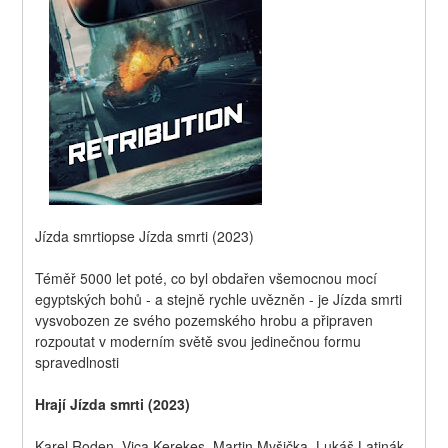
Jízda smrtiopse Jízda smrti (2023)
Téměř 5000 let poté, co byl obdařen všemocnou mocí 
egyptských bohů - a stejně rychle uvězněn - je Jízda smrti  
vysvobozen ze svého pozemského hrobu a připraven 
rozpoutat v moderním světě svou jedinečnou formu 
spravedlnosti
Hrají Jízda smrti (2023)
Karel Roden, Vica Kerekes, Martin Myšička, Lukáš Latinák, 