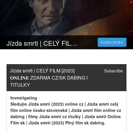
Jízda smrti | CELÝ FILM [2023] 𝐎𝐍𝐋𝐈𝐍𝐄 ZDARMA CZ/SK DABING I TITULKY
SUBSCRIBE
Jízda smrti | CELÝ FILM [2023] 
Subscribe
𝐎𝐍𝐋𝐈𝐍𝐄 ZDARMA CZ/SK DABING I 
TITULKY
Investigating
-
Sledujte Jízda smrti (2023) online cz | Jízda smrti celý 
film online česko-slovenská | Jízda smrti film online cz 
dabing | filmy Jízda smrti cz titulky | Jízda smrti Online 
Film sk | Jízda smrti (2023) Plný film sk dabing.