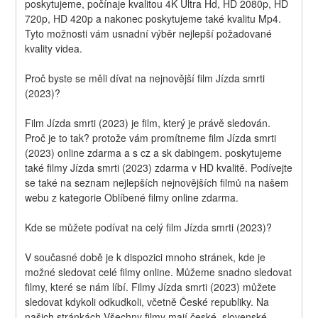
poskytujeme, počínaje kvalitou 4K Ultra Hd, HD 2080p, HD 
720p, HD 420p a nakonec poskytujeme také kvalitu Mp4. 
Tyto možnosti vám usnadní výběr nejlepší požadované 
kvality videa.
Proč byste se měli dívat na nejnovější film Jízda smrti 
(2023)?
Film Jízda smrti (2023) je film, který je právě sledován. 
Proč je to tak? protože vám promítneme film Jízda smrti 
(2023) online zdarma a s cz a sk dabingem. poskytujeme 
také filmy Jízda smrti (2023) zdarma v HD kvalitě. Podívejte 
se také na seznam nejlepších nejnovějších filmů na našem 
webu z kategorie Oblíbené filmy online zdarma.
Kde se můžete podívat na celý film Jízda smrti (2023)?
V současné době je k dispozici mnoho stránek, kde je 
možné sledovat celé filmy online. Můžeme snadno sledovat 
filmy, které se nám líbí. Filmy Jízda smrti (2023) můžete 
sledovat kdykoli odkudkoli, včetně České republiky. Na 
našich stránkách Všechny filmy mají české, slovenské, 