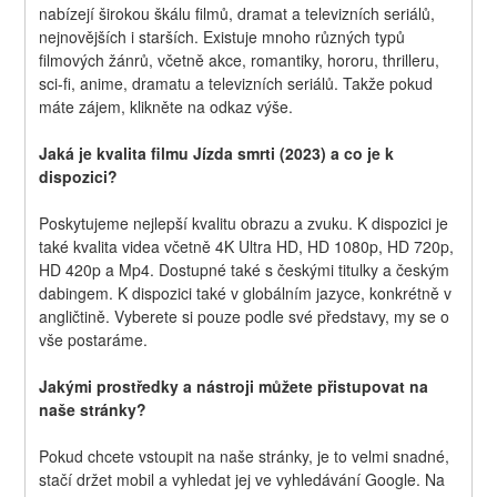
nabízejí širokou škálu filmů, dramat a televizních seriálů, 
nejnovějších i starších. Existuje mnoho různých typů 
filmových žánrů, včetně akce, romantiky, hororu, thrilleru, 
sci-fi, anime, dramatu a televizních seriálů. Takže pokud 
máte zájem, klikněte na odkaz výše.
Jaká je kvalita filmu Jízda smrti (2023) a co je k 
dispozici?
Poskytujeme nejlepší kvalitu obrazu a zvuku. K dispozici je 
také kvalita videa včetně 4K Ultra HD, HD 1080p, HD 720p, 
HD 420p a Mp4. Dostupné také s českými titulky a českým 
dabingem. K dispozici také v globálním jazyce, konkrétně v 
angličtině. Vyberete si pouze podle své představy, my se o 
vše postaráme.
Jakými prostředky a nástroji můžete přistupovat na 
naše stránky?
Pokud chcete vstoupit na naše stránky, je to velmi snadné, 
stačí držet mobil a vyhledat jej ve vyhledávání Google. Na 